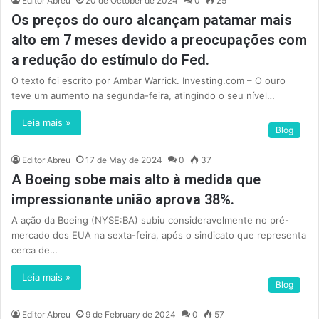
Editor Abreu
20 de October de 2024
0
25
Os preços do ouro alcançam patamar mais
alto em 7 meses devido a preocupações com
a redução do estímulo do Fed.
O texto foi escrito por Ambar Warrick. Investing.com – O ouro
teve um aumento na segunda-feira, atingindo o seu nível…
Leia mais »
Blog
Editor Abreu
17 de May de 2024
0
37
A Boeing sobe mais alto à medida que
impressionante união aprova 38%.
A ação da Boeing (NYSE:BA) subiu consideravelmente no pré-
mercado dos EUA na sexta-feira, após o sindicato que representa
cerca de…
Leia mais »
Blog
Editor Abreu
9 de February de 2024
0
57