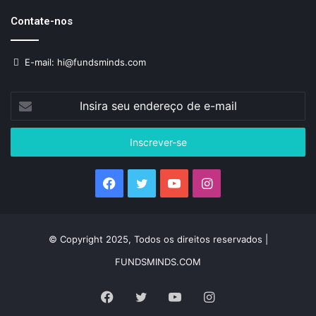
Contate-nos
E-mail: hi@fundsminds.com
Insira
seu
endereço
de
e-
mail
Facebook
Twitter
YouTube
Instagram
© Copyright 2025, Todos os direitos reservados |
FUNDSMINDS.COM
Facebook
Twitter
YouTube
Instagram